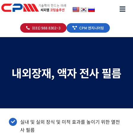
콘
Togg
텐
츠
Navi
(031) 988 8302~3
CPM 엔지니어링
로
회사소개
건
너
제품소개
뛰
기
고객센터
내외장재, 액자 전사 필름
실내 및 실외 장식 및 미적 효과를 높이기 위한 열전
사 필름