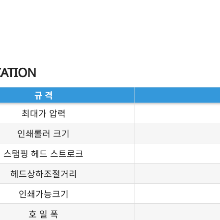
CATION
규 격
최대가 압력
인쇄롤러 크기
스탬핑 헤드 스트로크
헤드상하조절거리
인쇄가능크기
호 일 폭