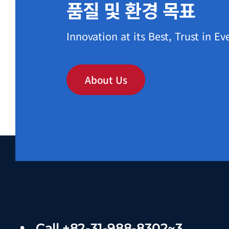
품질 및 환경 목표
Innovation at its Best, Trust in Ev
About Us
Call +82-31-988-8302~3