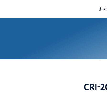
콘
회사
텐
츠
로
건
너
뛰
기
CRI-2