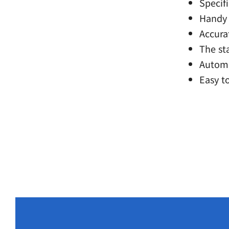
Specif
Handy 
Accura
The st
Automa
Easy t