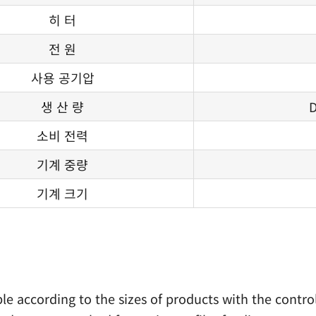
히 터
전 원
사용 공기압
생 산 량
D
소비 전력
기계 중량
기계 크기
ble according to the sizes of products with the cont